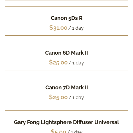
Pa
Canon 5Ds R
Fuj
/
Li
Canon 6D Mark II
Vi
/
Ac
Canon 7D Mark II
FA
/
Gary Fong Lightsphere Diffuser Universal
/